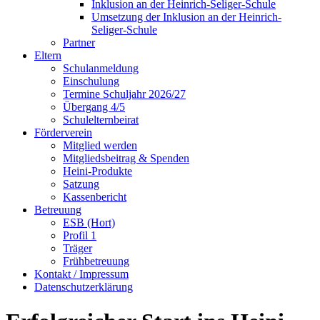
Inklusion an der Heinrich-Seliger-Schule
Umsetzung der Inklusion an der Heinrich-
Seliger-Schule
Partner
Eltern
Schulanmeldung
Einschulung
Termine Schuljahr 2026/27
Übergang 4/5
Schulelternbeirat
Förderverein
Mitglied werden
Mitgliedsbeitrag & Spenden
Heini-Produkte
Satzung
Kassenbericht
Betreuung
ESB (Hort)
Profil 1
Träger
Frühbetreuung
Kontakt / Impressum
Datenschutzerklärung