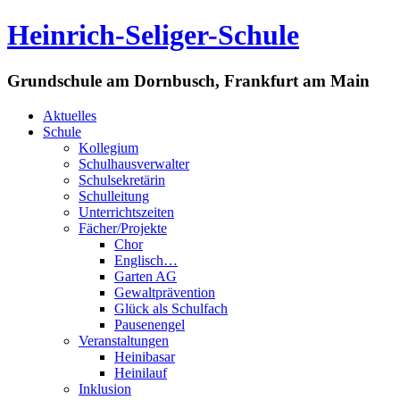
Heinrich-Seliger-Schule
Grundschule am Dornbusch, Frankfurt am Main
Aktuelles
Schule
Kollegium
Schulhausverwalter
Schulsekretärin
Schulleitung
Unterrichtszeiten
Fächer/Projekte
Chor
Englisch…
Garten AG
Gewaltprävention
Glück als Schulfach
Pausenengel
Veranstaltungen
Heinibasar
Heinilauf
Inklusion