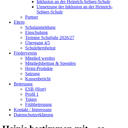
Inklusion an der Heinrich-Seliger-Schule
Umsetzung der Inklusion an der Heinrich-
Seliger-Schule
Partner
Eltern
Schulanmeldung
Einschulung
Termine Schuljahr 2026/27
Übergang 4/5
Schulelternbeirat
Förderverein
Mitglied werden
Mitgliedsbeitrag & Spenden
Heini-Produkte
Satzung
Kassenbericht
Betreuung
ESB (Hort)
Profil 1
Träger
Frühbetreuung
Kontakt / Impressum
Datenschutzerklärung