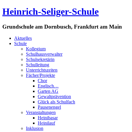
Heinrich-Seliger-Schule
Grundschule am Dornbusch, Frankfurt am Main
Aktuelles
Schule
Kollegium
Schulhausverwalter
Schulsekretärin
Schulleitung
Unterrichtszeiten
Fächer/Projekte
Chor
Englisch…
Garten AG
Gewaltprävention
Glück als Schulfach
Pausenengel
Veranstaltungen
Heinibasar
Heinilauf
Inklusion