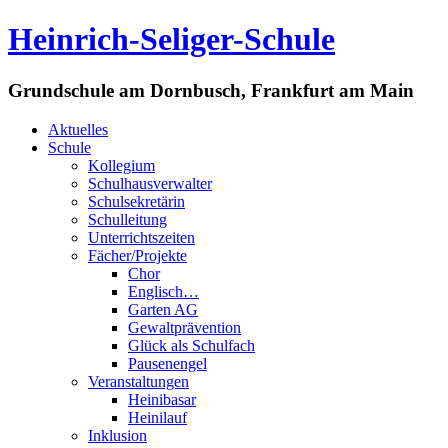
Heinrich-Seliger-Schule
Grundschule am Dornbusch, Frankfurt am Main
Aktuelles
Schule
Kollegium
Schulhausverwalter
Schulsekretärin
Schulleitung
Unterrichtszeiten
Fächer/Projekte
Chor
Englisch…
Garten AG
Gewaltprävention
Glück als Schulfach
Pausenengel
Veranstaltungen
Heinibasar
Heinilauf
Inklusion