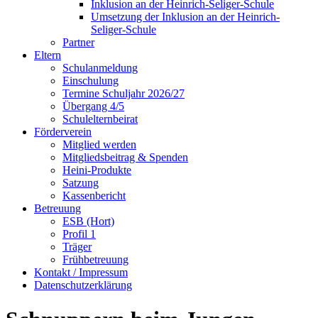
Inklusion an der Heinrich-Seliger-Schule
Umsetzung der Inklusion an der Heinrich-
Seliger-Schule
Partner
Eltern
Schulanmeldung
Einschulung
Termine Schuljahr 2026/27
Übergang 4/5
Schulelternbeirat
Förderverein
Mitglied werden
Mitgliedsbeitrag & Spenden
Heini-Produkte
Satzung
Kassenbericht
Betreuung
ESB (Hort)
Profil 1
Träger
Frühbetreuung
Kontakt / Impressum
Datenschutzerklärung