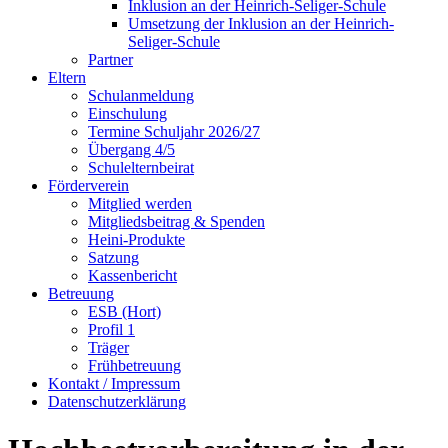
Inklusion an der Heinrich-Seliger-Schule
Umsetzung der Inklusion an der Heinrich-
Seliger-Schule
Partner
Eltern
Schulanmeldung
Einschulung
Termine Schuljahr 2026/27
Übergang 4/5
Schulelternbeirat
Förderverein
Mitglied werden
Mitgliedsbeitrag & Spenden
Heini-Produkte
Satzung
Kassenbericht
Betreuung
ESB (Hort)
Profil 1
Träger
Frühbetreuung
Kontakt / Impressum
Datenschutzerklärung