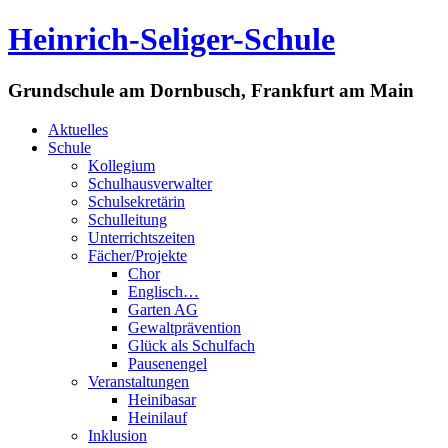
Heinrich-Seliger-Schule
Grundschule am Dornbusch, Frankfurt am Main
Aktuelles
Schule
Kollegium
Schulhausverwalter
Schulsekretärin
Schulleitung
Unterrichtszeiten
Fächer/Projekte
Chor
Englisch…
Garten AG
Gewaltprävention
Glück als Schulfach
Pausenengel
Veranstaltungen
Heinibasar
Heinilauf
Inklusion